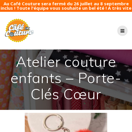
Au Café Couture sera fermé du 26 juillet au 8 septembre
inclus ! Toute l'équipe vous souhaite un bel été ! A très vite
Passer
au
contenu
Atelier couture
enfants – Porte-
Clés Cœur