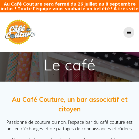
Au Café Couture sera fermé du 26 juillet au 8 septembre
inclus ! Toute l'équipe vous souhaite un bel été ! A très vite
Passer
au
contenu
Le café
Au Café Couture, un bar associatif et
citoyen
Passionné de couture ou non, l’espace bar du café couture est
un lieu d’échanges et de partages de connaissances et d’idées.