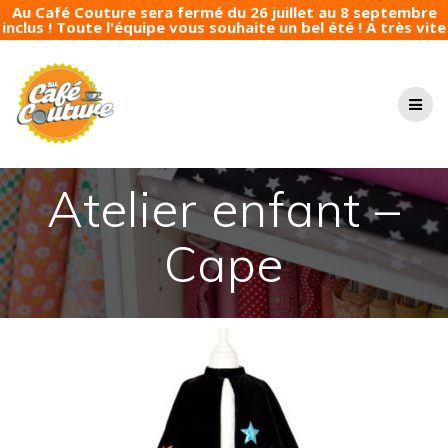
Au Café Couture sera fermé du 26 juillet au 8 septembre
inclus ! Toute l'équipe vous souhaite un bel été ! A très vite
Passer
au
contenu
Atelier enfant –
Cape