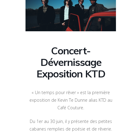
Concert-
Dévernissage
Exposition KTD
« Un temps pour rêver » est la première
exposition de Kevin Te Dunne alias KTD au
Café Couture.
Du 1er au 30 juin, il y présente des petites
cabanes remplies de poésie et de rêverie.