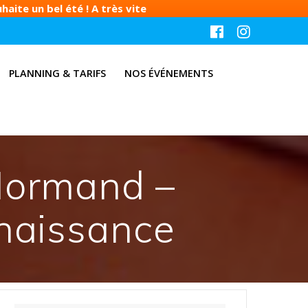
aite un bel été ! A très vite
PLANNING & TARIFS
NOS ÉVÉNEMENTS
Normand –
 naissance