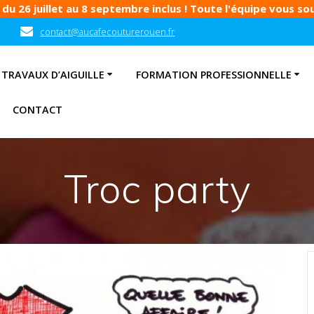
u 26 juillet au 8 septembre inclus ! Toute l'équipe vous souh
contact@aucafecouturerouen.fr
TRAVAUX D’AIGUILLE
FORMATION PROFESSIONNELLE
CONTACT
Troc party