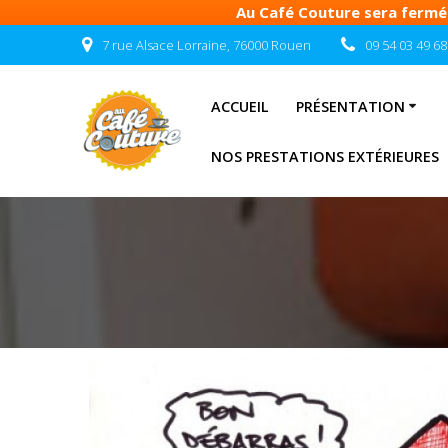
Au Café Couture sera fermé d
Passer
7 rue Alsace Lorraine, 76000 Rouen
09 54 03 49 68
au
contenu
ACCUEIL
PRÉSENTATION
NOS PRESTATIONS EXTÉRIEURES