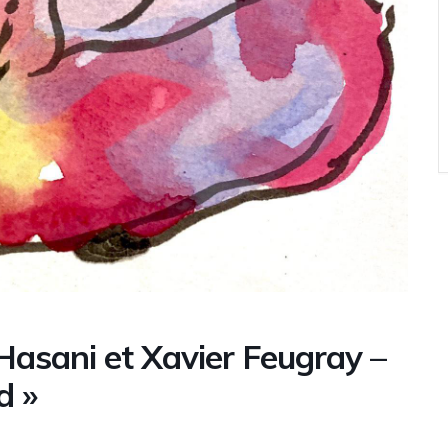
Hasani et Xavier Feugray –
d »