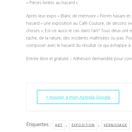
« Pièces livrées au hasard »
Après leur expo « Blanc de mémoire » Florim hasani et x
hasard » une exposition au Café Couture, de dessins inéd
choses », Est-ce aussi le cas dans l’art? Tous deux ont 
tache, de la rature, des incidents maîtrisées ou pas. P
composer avec le hasard du résultat ce qui échappe à u
Entrée libre et gratuite – Adhésion demandée pour c
+ Ajouter à mon Agenda Google
Étiquettes :
,
,
ART
EXPOSITION
VERNISSAGE