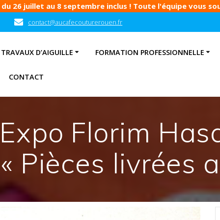
u 26 juillet au 8 septembre inclus ! Toute l'équipe vous souh
contact@aucafecouturerouen.fr
TRAVAUX D’AIGUILLE
FORMATION PROFESSIONNELLE
CONTACT
Expo Florim Hasa
« Pièces livrées 