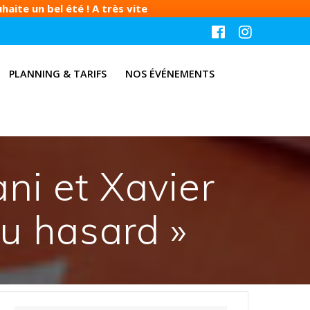
aite un bel été ! A très vite
PLANNING & TARIFS
NOS ÉVÉNEMENTS
ni et Xavier
au hasard »