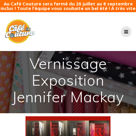
Au Café Couture sera fermé du 26 juillet au 8 septembre
inclus ! Toute l'équipe vous souhaite un bel été ! A très vite
Passer
au
contenu
Vernissage
Exposition
Jennifer Mackay