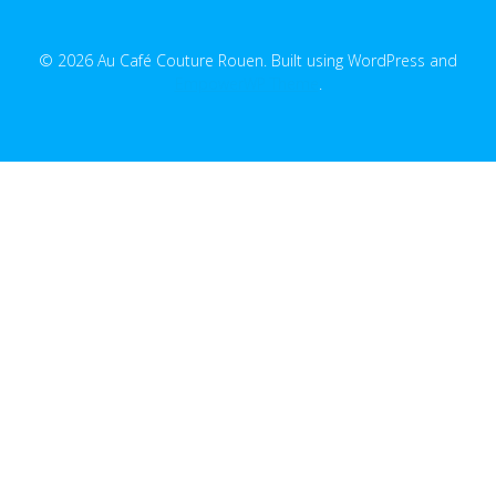
© 2026 Au Café Couture Rouen. Built using WordPress and
EmpowerWP Theme
.