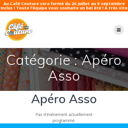
Au Café Couture sera fermé du 26 juillet au 8 septembre
inclus ! Toute l'équipe vous souhaite un bel été ! A très vite
Passer
au
contenu
Catégorie :
Apéro
Asso
Apéro Asso
Pas d'événement actuellement
programmé.