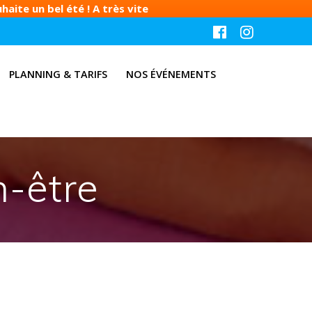
aite un bel été ! A très vite
PLANNING & TARIFS
NOS ÉVÉNEMENTS
n-être