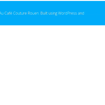
u Café Couture Rouen. Built using WordPress and
EmpowerW