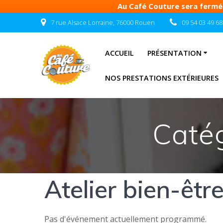
Au Café Couture sera fermé d
Passer
7 rue Alsace Lorraine, 76000 Rouen
09 54 03 49 68
au
contenu
ACCUEIL
PRÉSENTATION
NOS PRESTATIONS EXTÉRIEURES
Catég
Atelier bien-êtr
Pas d'événement actuellement programmé.