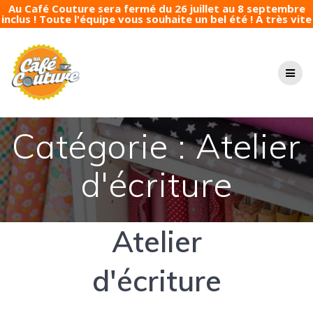
Au Café Couture sera fermé du 26 juillet au 8 septembre
inclus ! Toute l'équipe vous souhaite un bel été ! A très vite
Passer
au
contenu
Catégorie :
Atelier
d'écriture
Atelier
d'écriture