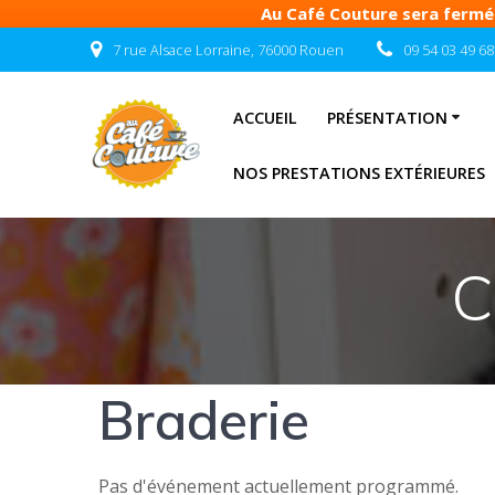
Au Café Couture sera fermé d
Passer
7 rue Alsace Lorraine, 76000 Rouen
09 54 03 49 68
au
contenu
ACCUEIL
PRÉSENTATION
NOS PRESTATIONS EXTÉRIEURES
C
Braderie
Pas d'événement actuellement programmé.