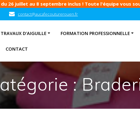
u 26 juillet au 8 septembre inclus ! Toute l'équipe vous souh
contact@aucafecouturerouen.fr
TRAVAUX D’AIGUILLE
FORMATION PROFESSIONNELLE
CONTACT
atégorie :
Brader