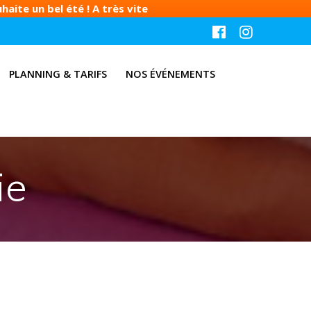
aite un bel été ! A très vite
PLANNING & TARIFS
NOS ÉVÉNEMENTS
ie