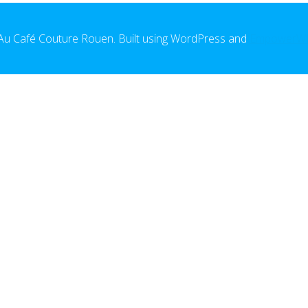
u Café Couture Rouen. Built using WordPress and
EmpowerW