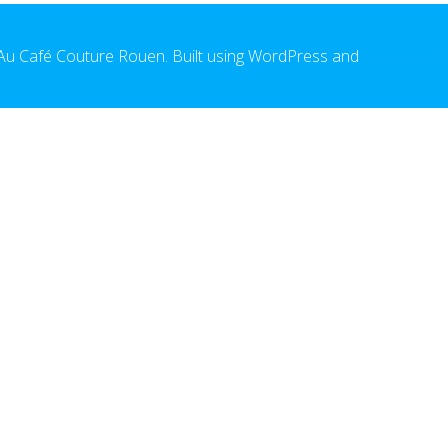
u Café Couture Rouen. Built using WordPress and
EmpowerW