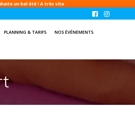
aite un bel été ! A très vite
PLANNING & TARIFS
NOS ÉVÉNEMENTS
rt