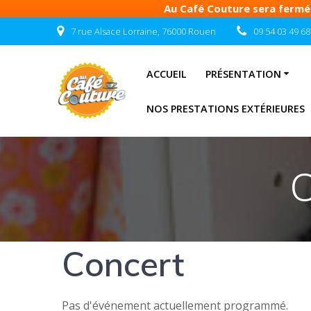
Au Café Couture sera fermé d
Passer
7 rue Alsace Lorraine, 76000 Rouen
09 54 03 49 68
au
contenu
ACCUEIL
PRÉSENTATION
NOS PRESTATIONS EXTÉRIEURES
C
Concert
Pas d'événement actuellement programmé.