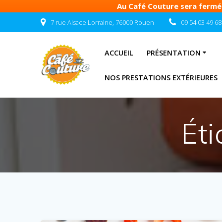
Au Café Couture sera fermé d
Passer
7 rue Alsace Lorraine, 76000 Rouen
09 54 03 49 68
au
contenu
ACCUEIL
PRÉSENTATION
NOS PRESTATIONS EXTÉRIEURES
Éti