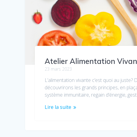
Atelier Alimentation Viva
23 mars 2023
L’alimentation vivante c’est quoi au juste? 
découvrirons les grands principes, en plaç
système immunitaire, regain d’énergie, gest
Lire la suite