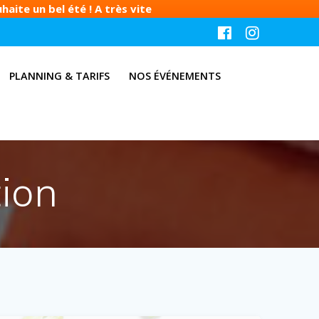
aite un bel été ! A très vite
PLANNING & TARIFS
NOS ÉVÉNEMENTS
ion