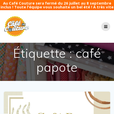
Au Café Couture sera fermé du 26 juillet au 8 septembre
inclus ! Toute l'équipe vous souhaite un bel été ! A très vite
Passer
au
contenu
Étiquette :
café
papote