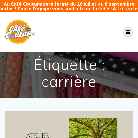
Au Café Couture sera fermé du 26 juillet au 8 septembre
inclus ! Toute l'équipe vous souhaite un bel été ! A très vite
Passer
au
contenu
Étiquette :
carrière