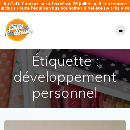
Au Café Couture sera fermé du 26 juillet au 8 septembre
inclus ! Toute l'équipe vous souhaite un bel été ! A très vite
Passer
au
contenu
Étiquette :
développement
personnel