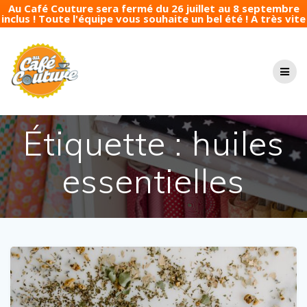
Au Café Couture sera fermé du 26 juillet au 8 septembre
inclus ! Toute l'équipe vous souhaite un bel été ! A très vite
Passer
au
contenu
Étiquette :
huiles
essentielles