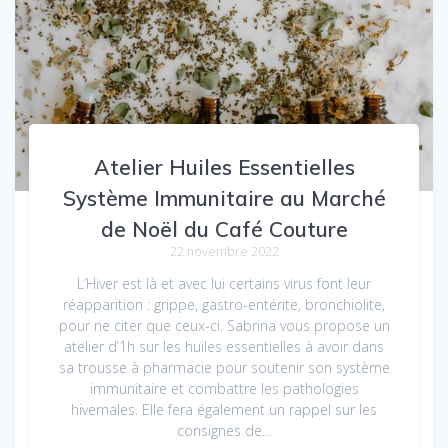
Atelier Huiles Essentielles
Système Immunitaire au Marché
de Noël du Café Couture
22 novembre 2022
L’Hiver est là et avec lui certains virus font leur
réapparition : grippe, gastro-entérite, bronchiolite,
pour ne citer que ceux-ci. Sabrina vous propose un
atelier d’1h sur les huiles essentielles à avoir dans
sa trousse à pharmacie pour soutenir son système
immunitaire et combattre les pathologies
hivernales. Elle fera également un rappel sur les
consignes de…