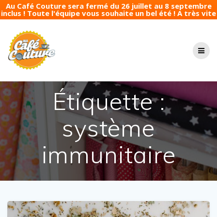
Au Café Couture sera fermé du 26 juillet au 8 septembre
inclus ! Toute l'équipe vous souhaite un bel été ! A très vite
Passer
au
contenu
Étiquette :
système
immunitaire