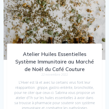
Atelier Huiles Essentielles
Système Immunitaire au Marché
de Noël du Café Couture
22 novembre 2022
L’Hiver est là et avec lui certains virus font leur
réapparition : grippe, gastro-entérite, bronchiolite,
pour ne citer que ceux-ci. Sabrina vous propose un
atelier d’1h sur les huiles essentielles à avoir dans
sa trousse à pharmacie pour soutenir son système
immunitaire et combattre les pathologies