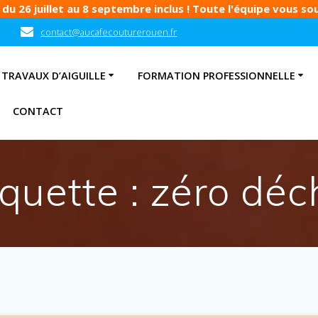
u 26 juillet au 8 septembre inclus ! Toute l'équipe vous souh
contact@aucafecouturerouen.fr
TRAVAUX D’AIGUILLE
FORMATION PROFESSIONNELLE
CONTACT
iquette :
zéro déc