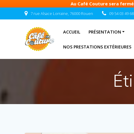
Au Café Couture sera fermé d
Passer
7 rue Alsace Lorraine, 76000 Rouen
09 54 03 49 68
au
contenu
ACCUEIL
PRÉSENTATION
NOS PRESTATIONS EXTÉRIEURES
Ét