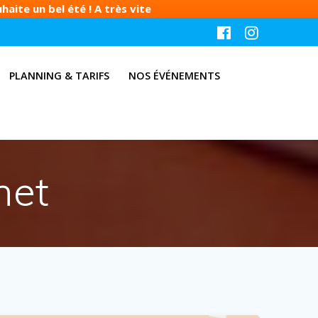
aite un bel été ! A très vite
PLANNING & TARIFS
NOS ÉVÉNEMENTS
het