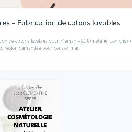
res – Fabrication de cotons lavables
ion de cotons lavables pour Maman – 25€ (matériel compris) + 1
ns Adhésion demandée pour consommer.