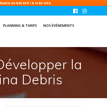
aite un bel été ! A très vite
PLANNING & TARIFS
NOS ÉVÉNEMENTS
Développer la
ina Debris