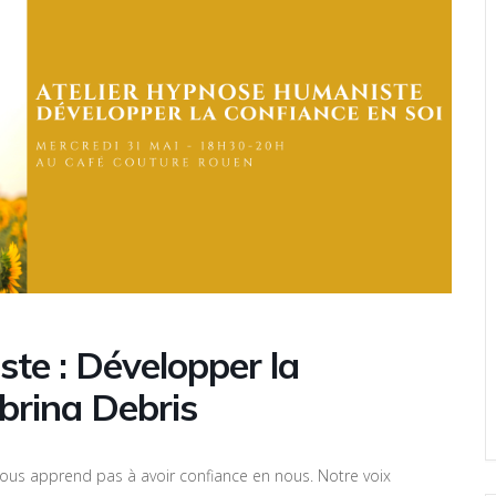
te : Développer la
brina Debris
nous apprend pas à avoir confiance en nous. Notre voix