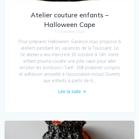
Atelier couture enfants –
Halloween Cape
11 octobre 2024
Pour préparer Halloween, Garance vous propose 6
ateliers pendant les vacances de la Toussaint. Le
5e atelier a lieu mercredi 30 octobre à 14h. Votre
enfant pourra coudre une jolie cape pour aller
récolter les bonbons ! Tarif : 30€ (matériel compris
et adhésion annuelle à l’association inclus) Ouverts
aux enfants à partir de 6…
Lire la suite