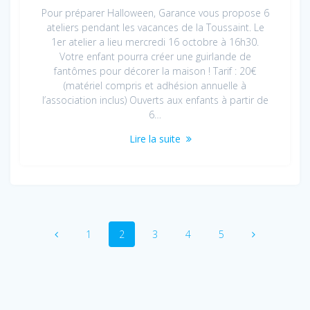
Pour préparer Halloween, Garance vous propose 6
ateliers pendant les vacances de la Toussaint. Le
1er atelier a lieu mercredi 16 octobre à 16h30.
Votre enfant pourra créer une guirlande de
fantômes pour décorer la maison ! Tarif : 20€
(matériel compris et adhésion annuelle à
l’association inclus) Ouverts aux enfants à partir de
6…
Lire la suite
Navigation
Page
Page
Page
Page
Page
1
2
3
4
5
au
sein
des