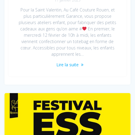
17 janvier 2025
Pour la Saint Valentin, Au Café Couture Rouen, et
plus particulièrement Garance, vous propose
plusieurs ateliers enfant, pour fabriquer des petits
cadeaux aux gens qu’on aime #
En premier, le
mercredi 12 février de 10h à midi, les enfants
viennent confectionner un totebag en forme de
cœur. Accessibles pour tous niveaux, les enfants
apprennent les…
Lire la suite