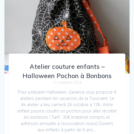
Atelier couture enfants –
Halloween Pochon à Bonbons
11 octobre 2024
Pour préparer Halloween, Garance vous propose 6
ateliers pendant les vacances de la Toussaint. Le
4e atelier a lieu samedi 26 octobre à 10h. Votre
enfant pourra coudre un pochon pour aller récolter
les bonbons ! Tarif : 30€ (matériel compris et
adhésion annuelle à l’association inclus) Ouverts
aux enfants à partir de 6 ans.…