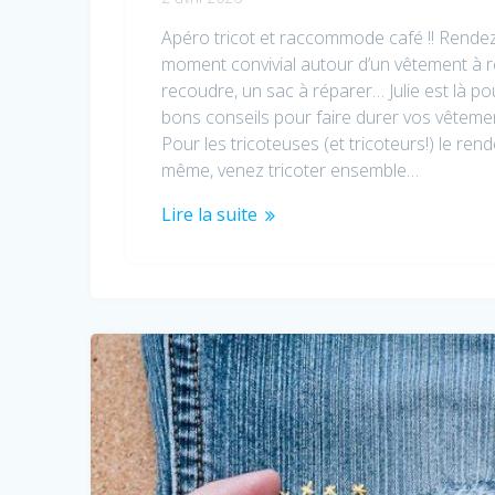
Apéro tricot et raccommode café !! Rende
moment convivial autour d’un vêtement à r
recoudre, un sac à réparer… Julie est là po
bons conseils pour faire durer vos vêtemen
Pour les tricoteuses (et tricoteurs!) le ren
même, venez tricoter ensemble…
Lire la suite