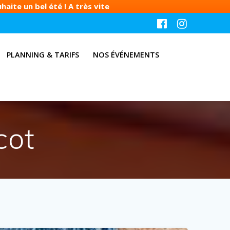
aite un bel été ! A très vite
PLANNING & TARIFS
NOS ÉVÉNEMENTS
cot