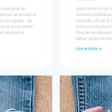
z-vous pour un
Apéro tricot et rac
epriser, un bouton à
moment convivial au
ur vous guider : de
recoudre, un sac à r
ts et accessoires !
bons conseils pour f
dez-vous est le
Pour les tricoteuses 
même, venez tricot
Lire la suite