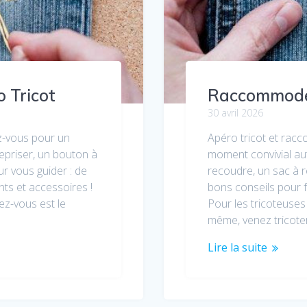
 Tricot
Raccommode 
30 avril 2026
z-vous pour un
Apéro tricot et rac
epriser, un bouton à
moment convivial au
ur vous guider : de
recoudre, un sac à r
ts et accessoires !
bons conseils pour f
dez-vous est le
Pour les tricoteuses 
même, venez tricot
Lire la suite