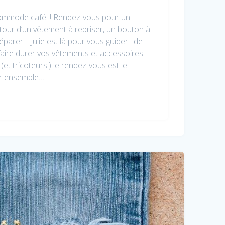
commode café !! Rendez-vous pour un
tour d’un vêtement à repriser, un bouton à
éparer… Julie est là pour vous guider : de
aire durer vos vêtements et accessoires !
(et tricoteurs!) le rendez-vous est le
er ensemble…