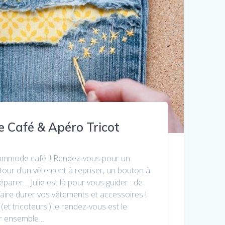
Café & Apéro Tricot
commode café !! Rendez-vous pour un
tour d’un vêtement à repriser, un bouton à
éparer… Julie est là pour vous guider : de
aire durer vos vêtements et accessoires !
(et tricoteurs!) le rendez-vous est le
er ensemble…