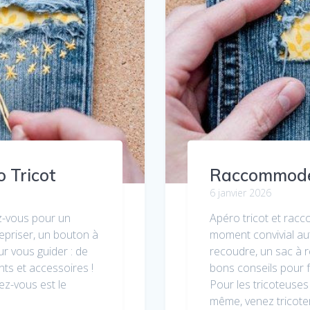
 Tricot
Raccommode 
6 janvier 2026
z-vous pour un
Apéro tricot et rac
epriser, un bouton à
moment convivial au
ur vous guider : de
recoudre, un sac à r
ts et accessoires !
bons conseils pour f
dez-vous est le
Pour les tricoteuses 
même, venez tricot