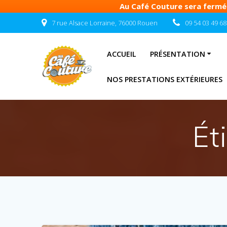
Au Café Couture sera fermé d
Passer
7 rue Alsace Lorraine, 76000 Rouen
09 54 03 49 68
au
contenu
ACCUEIL
PRÉSENTATION
NOS PRESTATIONS EXTÉRIEURES
Ét