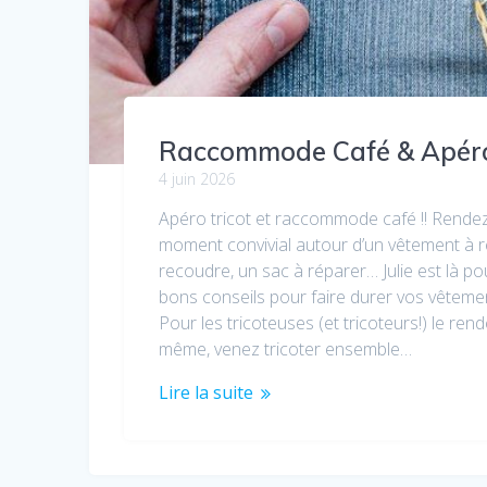
Raccommode Café & Apéro
4 juin 2026
Apéro tricot et raccommode café !! Rende
moment convivial autour d’un vêtement à r
recoudre, un sac à réparer… Julie est là po
bons conseils pour faire durer vos vêtemen
Pour les tricoteuses (et tricoteurs!) le ren
même, venez tricoter ensemble…
Lire la suite