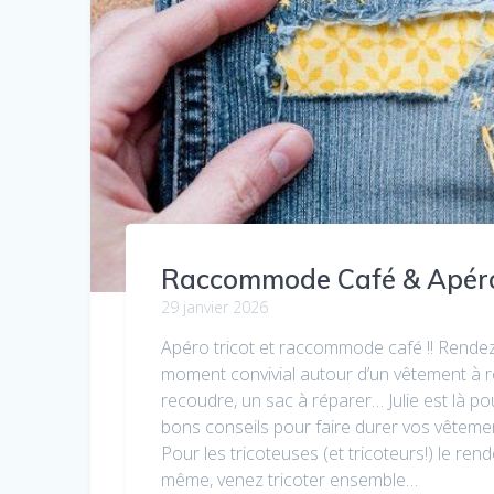
Raccommode Café & Apéro
29 janvier 2026
Apéro tricot et raccommode café !! Rende
moment convivial autour d’un vêtement à r
recoudre, un sac à réparer… Julie est là po
bons conseils pour faire durer vos vêtemen
Pour les tricoteuses (et tricoteurs!) le ren
même, venez tricoter ensemble…