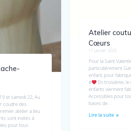
Atelier cout
Cœurs
17 janvier 2025
Pour la Saint Valent
Cache-
particulièrement Gar
enfant, pour fabriq
#
En troisième, le
enfants viennent fa
Accessibles pour tou
 19 et samedi 22, Au
bases de…
ir coudre des
remier atelier a lieu
Lire la suite
ts sont invités à
bles pour tous