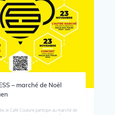
l’ESS – marché de Noël
uen
, le Café Couture participe au marché de