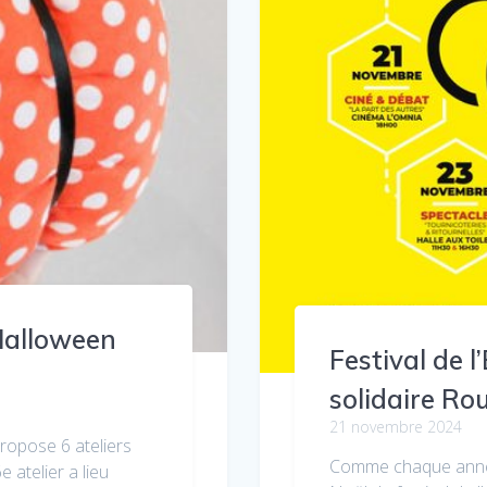
 Halloween
Festival de 
solidaire Ro
21 novembre 2024
ropose 6 ateliers
Comme chaque année
 atelier a lieu