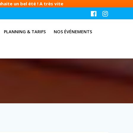
aite un bel été ! A très vite
PLANNING & TARIFS
NOS ÉVÉNEMENTS