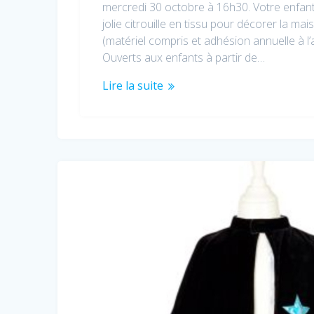
mercredi 30 octobre à 16h30. Votre enfan
jolie citrouille en tissu pour décorer la mais
(matériel compris et adhésion annuelle à l’
Ouverts aux enfants à partir de…
Lire la suite