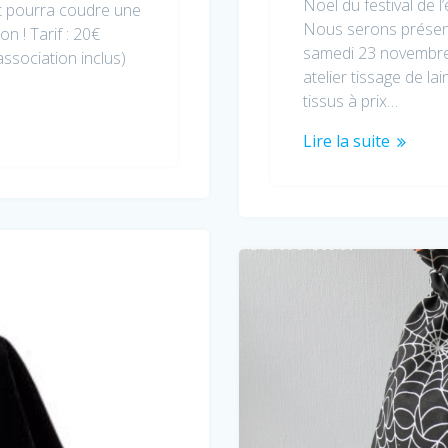
Noël du festival de 
t pourra coudre une
Nous serons présent.
on ! Tarif : 20€
samedi 23 novembre
association inclus)
atelier tissage de l
tissus à prix…
Lire la suite