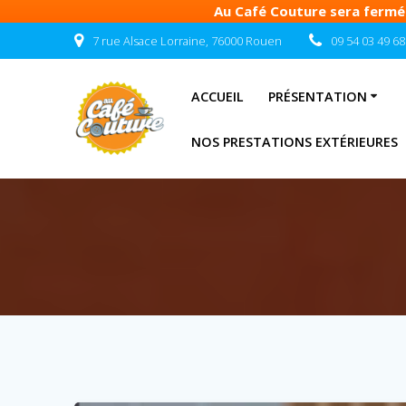
Au Café Couture sera fermé d
Passer
7 rue Alsace Lorraine, 76000 Rouen
09 54 03 49 68
au
contenu
ACCUEIL
PRÉSENTATION
NOS PRESTATIONS EXTÉRIEURES