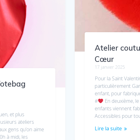
Atelier cout
Cœur
17 janvier 2025
Pour la Saint Valent
 Totebag
particulièrement Gar
enfant, pour fabriq
#
En deuxième, le 
enfants viennent fab
uen, et plus
Accessibles pour to
usieurs ateliers
Lire la suite
 aux gens qu’on aime
0h à midi, les