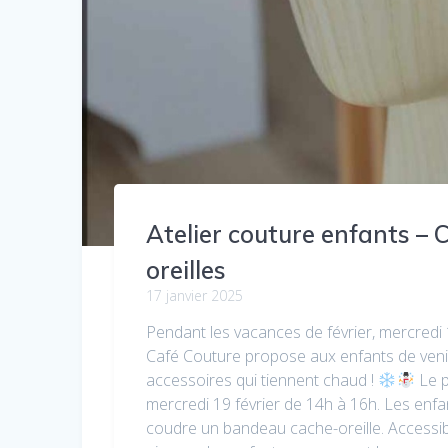
Atelier couture enfants – 
oreilles
17 janvier 2025
Pendant les vacances de février, mercredi
Café Couture propose aux enfants de ven
accessoires qui tiennent chaud !
Le p
mercredi 19 février de 14h à 16h. Les enfan
coudre un bandeau cache-oreille. Accessi