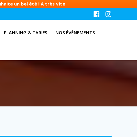
aite un bel été ! A très vite
PLANNING & TARIFS
NOS ÉVÉNEMENTS