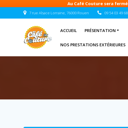
Au Café Couture sera fermé d
Passer
7 rue Alsace Lorraine, 76000 Rouen
09 54 03 49 68
au
contenu
ACCUEIL
PRÉSENTATION
NOS PRESTATIONS EXTÉRIEURES