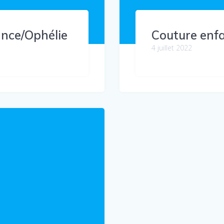
ance/Ophélie
Couture enf
4 juillet 2022