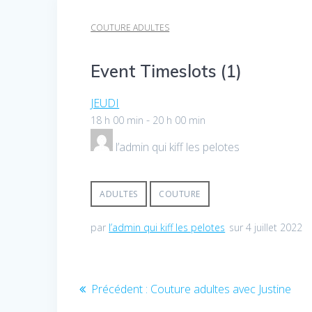
COUTURE ADULTES
Event Timeslots (1)
JEUDI
-
18 h 00 min
20 h 00 min
l’admin qui kiff les pelotes
ADULTES
COUTURE
par
l’admin qui kiff les pelotes
sur 4 juillet 2022
Navigation
Article
Précédent :
Couture adultes avec Justine
précédent