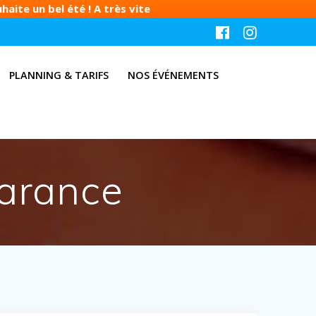
aite un bel été ! A très vite
PLANNING & TARIFS
NOS ÉVÉNEMENTS
Garance