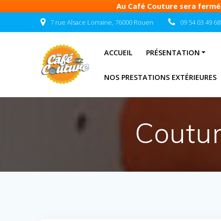
Au Café Couture sera fermé d
Passer
7 rue Alsace Lorraine, 76000 Rouen
09 54 03 49 68
au
contenu
ACCUEIL
PRÉSENTATION
NOS PRESTATIONS EXTÉRIEURES
Coutur