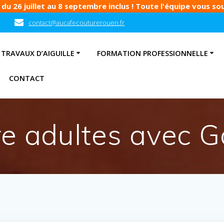
u 26 juillet au 8 septembre inclus ! Toute l'équipe vous souh
contact@aucafecouturerouen.fr
TRAVAUX D’AIGUILLE
FORMATION PROFESSIONNELLE
CONTACT
e adultes avec 