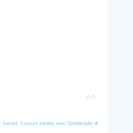
0
Article
Suivant :
Couture adultes avec Ophélie/Julie
suivant