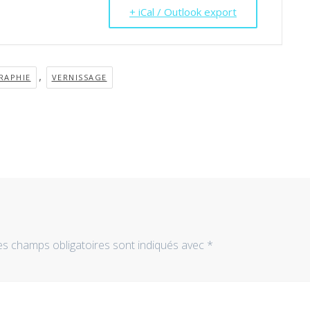
+ iCal / Outlook export
,
RAPHIE
VERNISSAGE
es champs obligatoires sont indiqués avec
*