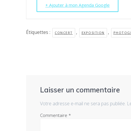
+ Ajouter à mon Agenda Google
Étiquettes :
,
,
CONCERT
EXPOSITION
PHOTOG
Laisser un commentaire
Votre adresse e-mail ne sera pas publiée.
L
Commentaire
*