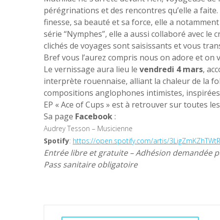
pérégrinations et des rencontres qu’elle a faite. 
finesse, sa beauté et sa force, elle a notamment
série “Nymphes”, elle a aussi collaboré avec le c
clichés de voyages sont saisissants et vous tr
Bref vous l’aurez compris nous on adore et on ve
Le vernissage aura lieu le
vendredi 4 mars
, ac
interprète rouennaise, alliant la chaleur de la fo
compositions anglophones intimistes, inspirée
EP « Ace of Cups » est à retrouver sur toutes le
Sa page
Facebook
:
Audrey Tesson – Musicienne
Spotify
:
https://open.spotify.com/artis/3LigZmKZhT
Entrée libre et gratuite – Adhésion demandée
Pass sanitaire obligatoire