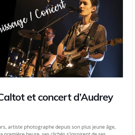
Caltot et concert d’Audrey
ars, artiste photographe depuis son plus jeune âge,
a première heure, ses clichés s’inspirent de ses