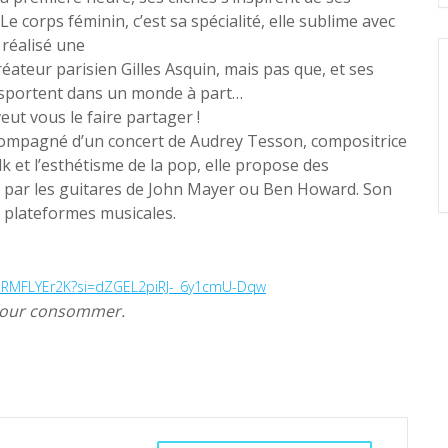
Le corps féminin, c’est sa spécialité, elle sublime avec
 réalisé une
réateur parisien Gilles Asquin, mais pas que, et ses
ansportent dans un monde à part…
ut vous le faire partager !
compagné d’un concert de Audrey Tesson, compositrice
lk et l’esthétisme de la pop, elle propose des
s par les guitares de John Mayer ou Ben Howard. Son
s plateformes musicales.
WtRRMFLYEr2K?si=dZGEL2piRJ-_6y1cmU-Dqw
 pour consommer.