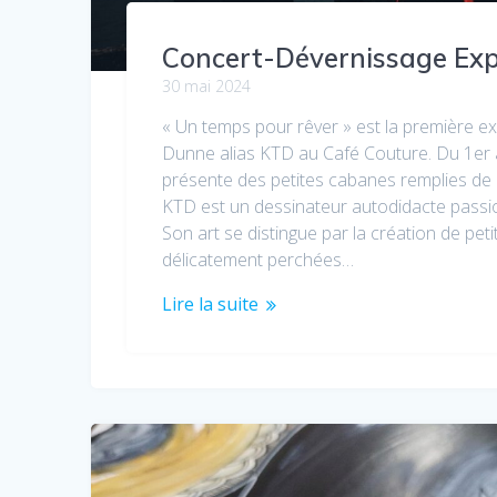
Concert-Dévernissage Exp
30 mai 2024
« Un temps pour rêver » est la première ex
Dunne alias KTD au Café Couture. Du 1er au 
présente des petites cabanes remplies de p
KTD est un dessinateur autodidacte passio
Son art se distingue par la création de pet
délicatement perchées…
Lire la suite