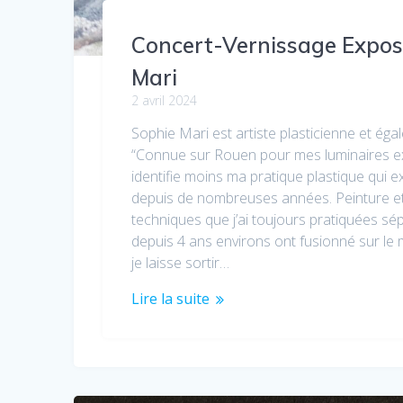
Concert-Vernissage Expos
Mari
2 avril 2024
Sophie Mari est artiste plasticienne et éga
“Connue sur Rouen pour mes luminaires ex
identifie moins ma pratique plastique qui e
depuis de nombreuses années. Peinture et
techniques que j’ai toujours pratiquées sé
depuis 4 ans environs ont fusionné sur le
je laisse sortir…
Lire la suite