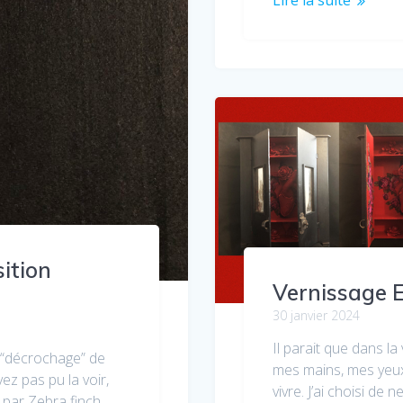
ition
Vernissage E
30 janvier 2024
Il parait que dans la v
e “décrochage” de
mes mains, mes yeux
vez pas pu la voir,
vivre. J’ai choisi de 
é par Zebra finch,