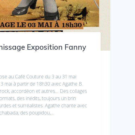
nissage Exposition Fanny
ose au Café Couture du 3 au 31 mai
3 mai à partir de 18h30 avec Agathe B.
ock, accordéon et autres… Des collages
formats, des inédits, toujours un brin
rdes et surréalistes. Agathe chante avec
chabada, des poupidou,…