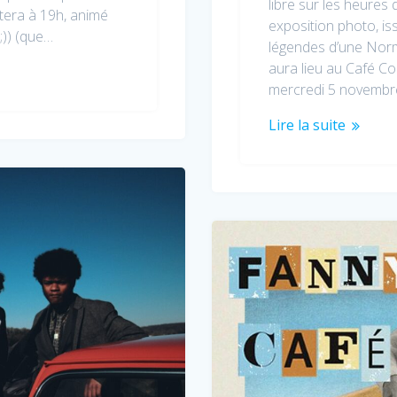
libre sur les heures
utera à 19h, animé
exposition photo, is
;)) (que…
légendes d’une Norm
aura lieu au Café Co
mercredi 5 novembr
Lire la suite