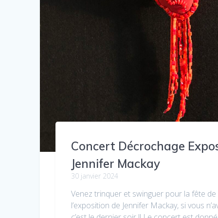
Concert Décrochage Expos
Jennifer Mackay
30 janvier 2024
Venez trinquer et swinguer pour la fête d
l’exposition de Jennifer Mackay, si vous n’a
c’est le dernier soir !! Le concert est donn