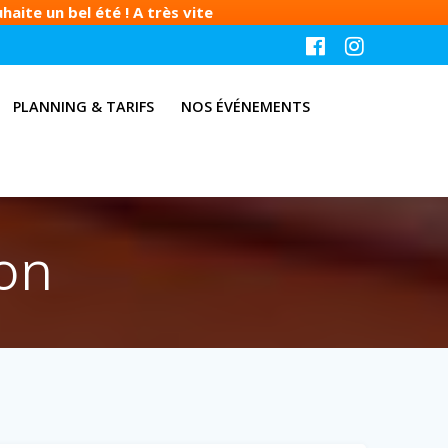
aite un bel été ! A très vite
PLANNING & TARIFS
NOS ÉVÉNEMENTS
on