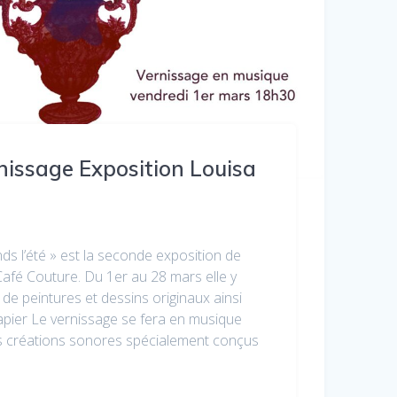
issage Exposition Louisa
tends l’été » est la seconde exposition de
fé Couture. Du 1er au 28 mars elle y
 de peintures et dessins originaux ainsi
apier Le vernissage se fera en musique
es créations sonores spécialement conçus