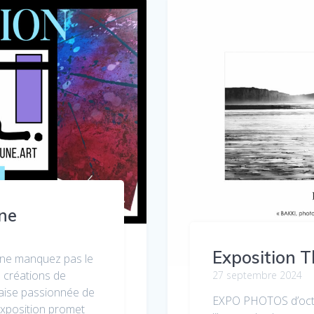
une
Exposition T
, ne manquez pas le
 créations de
27 septembre 2024
naise passionnée de
EXPO PHOTOS d’octob
exposition promet