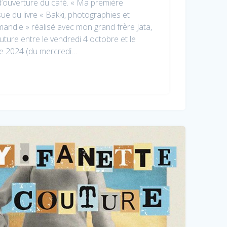
 d’ouverture du café. « Ma première
sue du livre « Bakki, photographies et
andie » réalisé avec mon grand frère Jata,
uture entre le vendredi 4 octobre et le
e 2024 (du mercredi…