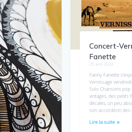
Concert-Ver
Fanette
25 avril 2024
Fanny Fanette s’exp
Vernissage vendredi 
Solo Chansons pop r
vintages, des petits 
décalés, un peu absu
son accordéon des 
Lire la suite