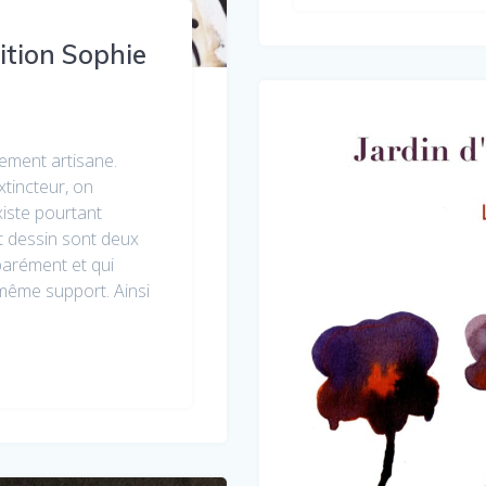
ition Sophie
lement artisane.
tincteur, on
xiste pourtant
 dessin sont deux
parément et qui
 même support. Ainsi