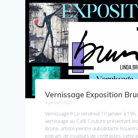
Vernissage Exposition Br
4 janvier 2025
Vernissage !!! Le vendredi 10 janvier à 19h
vernissage au Café Couture présentant les
Brune, artiste peintre autodidacte Rouen
pop art, de couleurs de contrastes, cette 