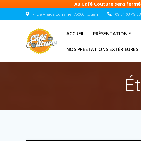
Au Café Couture sera fermé d
Passer
7 rue Alsace Lorraine, 76000 Rouen
09 54 03 49 68
au
contenu
ACCUEIL
PRÉSENTATION
NOS PRESTATIONS EXTÉRIEURES
Ét