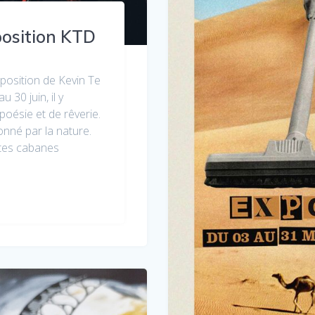
osition KTD
position de Kevin Te
30 juin, il y
oésie et de rêverie.
nné par la nature.
ites cabanes