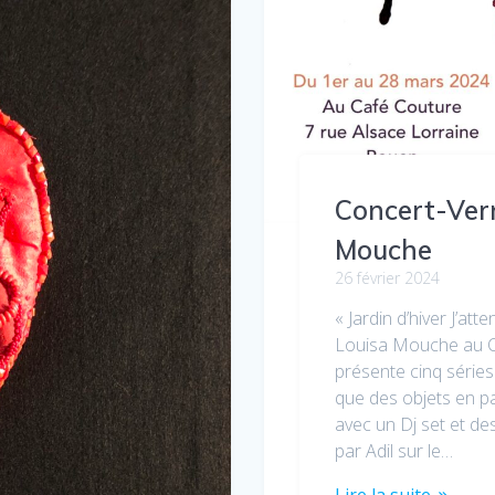
Concert-Vern
Mouche
26 février 2024
« Jardin d’hiver J’at
Louisa Mouche au Ca
présente cinq séries
que des objets en p
avec un Dj set et d
par Adil sur le…
Lire la suite