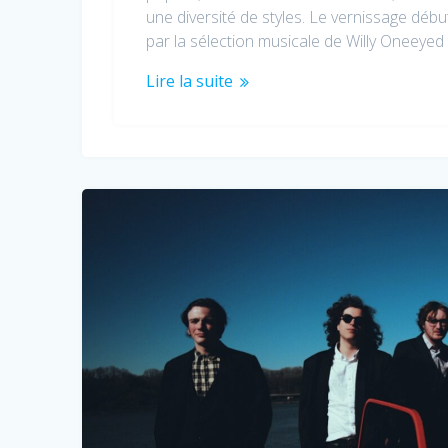
une diversité de styles. Le vernissage déb
par la sélection musicale de Willy Oneeyed 
Lire la suite