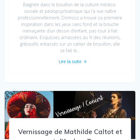
Baignée dans le bouillon de la culture médico-
sociale et pédopsychiatrique qui l’a vue naître
professionnellement, Domsoz a trouvé sa première
inspiration dans les yeux sans fond et la bouche
menaçante d’un dessin d’enfant, pas tout à fait
ordinaire. Esquisses amassées au fil des réunions,
gribouillis entassés sur un cahier de brouillon, elle
se fait le…
Lire la suite
Vernissage de Mathilde Caltot et