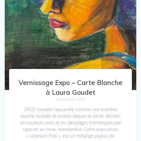
Vernissage Expo – Carte Blanche
à Laura Goudet
26 octobre 2022
LRGD travaille l’aquarelle comme une matière
vivante, brutale et vivante depuis le siècle dernier,
en couleurs vives et en décalages esthétiques par
rapport au beau standardisé. Cette exposition,
« Uranium Pop », est un mélange joyeux de