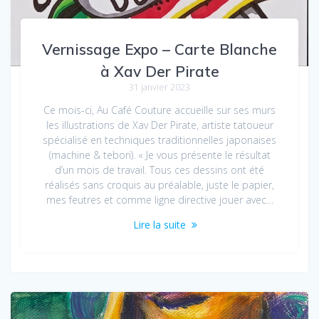
Vernissage Expo – Carte Blanche
à Xav Der Pirate
31 janvier 2023
Ce mois-ci, Au Café Couture accueille sur ses murs
les illustrations de Xav Der Pirate, artiste tatoueur
spécialisé en techniques traditionnelles japonaises
(machine & tebori). « Je vous présente le résultat
d’un mois de travail. Tous ces dessins ont été
réalisés sans croquis au préalable, juste le papier,
mes feutres et comme ligne directive jouer avec…
Lire la suite