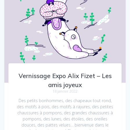
Vernissage Expo Alix Fizet – Les
amis joyeux
18 janvier 2022
Des petits bonhommes, des chapeaux tout rond,
des motifs à pois, des motifs à rayures, des petites
chaussures à pompons, des grandes chaussures à
pompons, des lunes, des étoiles, des oreilles
douces, des pattes velues… bienvenue dans le