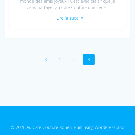
monde des amis joyeux ! C’est avec plaisir que je
viens partager au Café Couture une série…
Lire la suite
Navigation
Page
Page
Page
1
2
3
au
sein
des
articles
© 2026 Au Café Couture Rouen. Built using WordPress and
EmpowerWP Theme
.