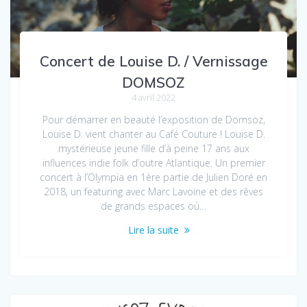
Concert de Louise D. / Vernissage
DOMSOZ
4 avril 2022
Pour démarrer en beauté l’exposition de Domsoz,
Louise D. vient chanter au Café Couture ! Louise D.
mystérieuse jeune fille d’à peine 17 ans aux
influences indie folk d’outre Atlantique. Un premier
concert à l’Olympia en 1ère partie de Julien Doré en
2018, un featuring avec Marc Lavoine et des rêves
de grands espaces où…
Lire la suite